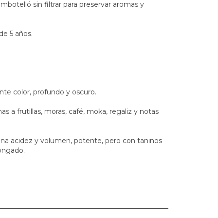
otelló sin filtrar para preservar aromas y
de 5 años.
nte color, profundo y oscuro.
s a frutillas, moras, café, moka, regaliz y notas
ena acidez y volumen, potente, pero con taninos
longado.