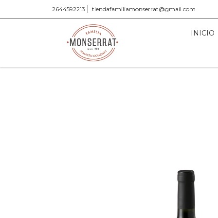
2644592213
tiendafamiliamonserrat@gmail.com
INICIO