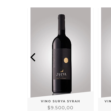
 BLANCO
LANC
00
VINO SURYA SYRAH
VI
$9.500,00