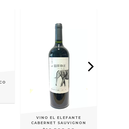
VINO E
NCO
SAU
$
VINO EL ELEFANTE
CABERNET SAUVIGNON