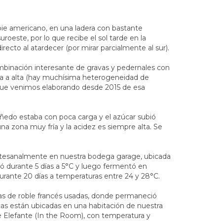
pie americano, en una ladera con bastante
roeste, por lo que recibe el sol tarde en la
recto al atardecer (por mirar parcialmente al sur).
mbinación interesante de gravas y pedernales con
a a alta (hay muchísima heterogeneidad de
 que venimos elaborando desde 2015 de esa
iñedo estaba con poca carga y el azúcar subió
na zona muy fría y la acidez es siempre alta. Se
tesanalmente en nuestra bodega garage, ubicada
ó durante 5 días a 5°C y luego fermentó en
urante 20 días a temperaturas entre 24 y 28°C.
cas de roble francés usadas, donde permaneció
cas están ubicadas en una habitación de nuestra
e Elefante (In the Room), con temperatura y