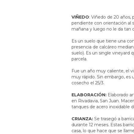
VIÑEDO
: Viñedo de 20 años, 
pendiente con orientación al su
mañana y luego no le da tan di
Es un suelo que tiene una co
presencia de calcáreo median
suelo). Es un single vineyard
parcela.
Fue un año muy caliente, el v
muy rápido. Sin embargo, es u
cosecho el 25/3.
ELABORACIÓN:
Elaborado ar
en Rivadavia, San Juan. Macer
tanques de acero inoxidable d
CRIANZA:
Se trasegó a barri
durante 12 meses. Estas barri
casa, lo que hace que se llam